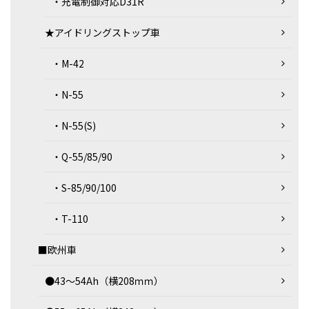
・充電制御対応D31R
★アイドリングストップ車
・M-42
・N-55
・N-55(S)
・Q-55/85/90
・S-85/90/100
・T-110
■欧州車
●43～54Ah（横208ｍｍ）