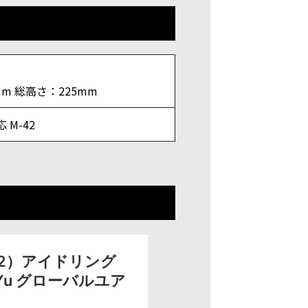
mm 総高さ：225mm
M-42