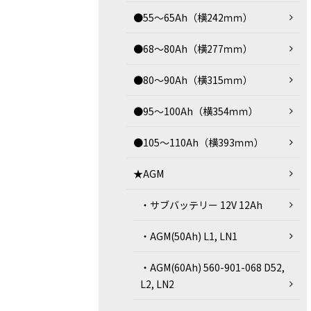
●55～65Ah（横242ｍｍ）
●68～80Ah（横277ｍｍ）
●80～90Ah（横315ｍｍ）
●95～100Ah（横354ｍｍ）
●105～110Ah（横393ｍｍ）
★AGM
・サブバッテリー 12V 12Ah
・AGM(50Ah) L1, LN1
・AGM(60Ah) 560-901-068 D52,
L2, LN2