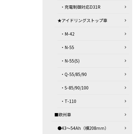
・充電制御対応D31R
★アイドリングストップ車
・M-42
・N-55
・N-55(S)
・Q-55/85/90
・S-85/90/100
・T-110
■欧州車
●43～54Ah（横208ｍｍ）