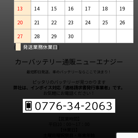
13
14
15
16
17
18
19
20
21
22
23
24
25
26
27
28
29
30
(
発送業務休業日
)
カーバッテリー通販ニューエナジー
最短即日発送、車のバッテリーならここで決まり！
ピッタリのバッテリーが見つかります
弊社は、インボイス対応「適格請求書発行事業者」です。
お気軽にお電話ください！
【営業時間】
平日10：00～17：00
【休業日】
土曜日曜祝祭日・年末年始