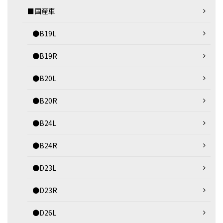
■国産車
●B19L
●B19R
●B20L
●B20R
●B24L
●B24R
●D23L
●D23R
●D26L