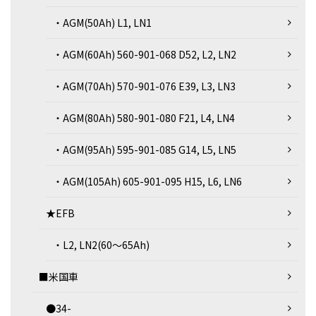
・AGM(50Ah) L1, LN1
・AGM(60Ah) 560-901-068 D52, L2, LN2
・AGM(70Ah) 570-901-076 E39, L3, LN3
・AGM(80Ah) 580-901-080 F21, L4, LN4
・AGM(95Ah) 595-901-085 G14, L5, LN5
・AGM(105Ah) 605-901-095 H15, L6, LN6
★EFB
・L2, LN2(60～65Ah)
■米国車
●34-