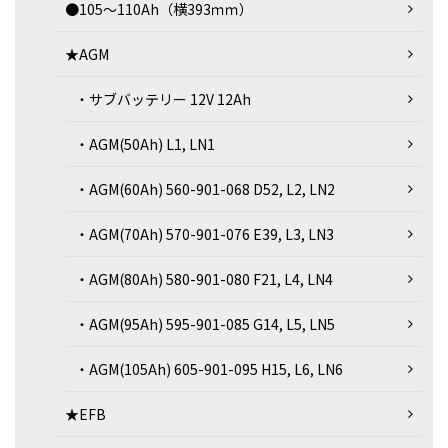
●105～110Ah（横393ｍｍ）
★AGM
・サブバッテリー 12V 12Ah
・AGM(50Ah) L1, LN1
・AGM(60Ah) 560-901-068 D52, L2, LN2
・AGM(70Ah) 570-901-076 E39, L3, LN3
・AGM(80Ah) 580-901-080 F21, L4, LN4
・AGM(95Ah) 595-901-085 G14, L5, LN5
・AGM(105Ah) 605-901-095 H15, L6, LN6
★EFB