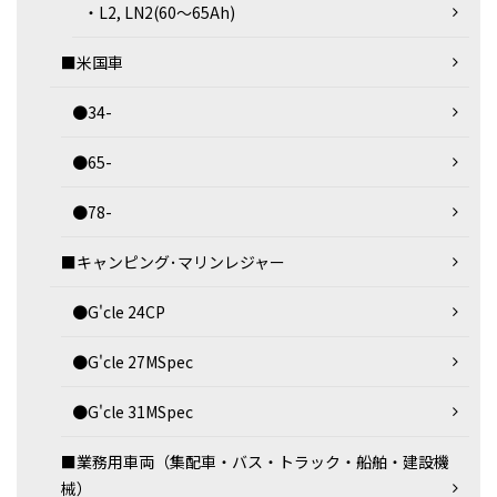
・L2, LN2(60～65Ah)
■米国車
●34-
●65-
●78-
■キャンピング･マリンレジャー
●G'cle 24CP
●G'cle 27MSpec
●G'cle 31MSpec
■業務用車両（集配車・バス・トラック・船舶・建設機
械）