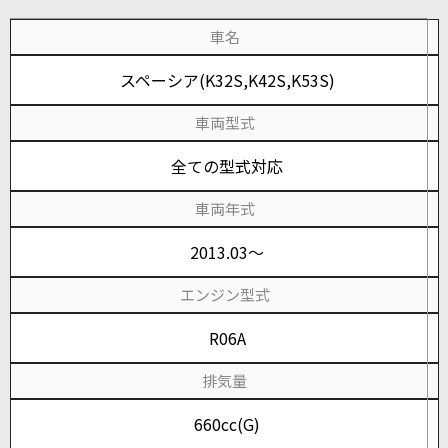
車名
スペーシア(K32S,K42S,K53S)
車両型式
全ての型式対応
車両年式
2013.03～
エンジン型式
R06A
排気量
660cc(G)