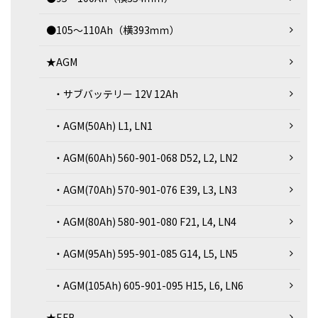
●105～110Ah（横393ｍｍ）
★AGM
・サブバッテリー 12V 12Ah
・AGM(50Ah) L1, LN1
・AGM(60Ah) 560-901-068 D52, L2, LN2
・AGM(70Ah) 570-901-076 E39, L3, LN3
・AGM(80Ah) 580-901-080 F21, L4, LN4
・AGM(95Ah) 595-901-085 G14, L5, LN5
・AGM(105Ah) 605-901-095 H15, L6, LN6
★EFB