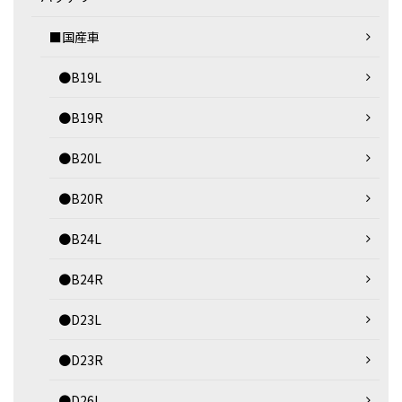
■国産車
●B19L
●B19R
●B20L
●B20R
●B24L
●B24R
●D23L
●D23R
●D26L