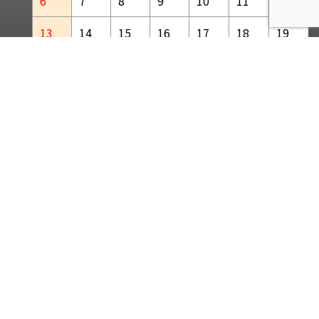
6
7
8
9
10
11
12
13
14
15
16
17
18
19
20
21
22
23
24
25
26
27
28
29
30
(
発送業務休業日
)
カーバッテリー通販ニューエナジー
最短即日発送、車のバッテリーならここで決まり！
ピッタリのバッテリーが見つかります
弊社は、インボイス対応「適格請求書発行事業者」です。
お気軽にお電話ください！
【営業時間】
平日10：00～17：00
【休業日】