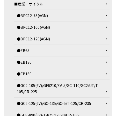
■産業・サイクル
●BPC12-75(AGM)
●BPC12-100(AGM)
●BPC12-120(AGM)
●EB65
●EB130
●EB160
●GC2-105(6V)/GF6210/EV-5/GC-110/GC2/UT/T-
105/CR-225
●GC2-125(6V)/GC-135/GC-5/T-125/CR-235
●GC8-890(8V)/T-875/T-890/CR-165