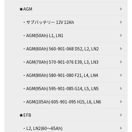
★AGM
・サブバッテリー 12V 12Ah
・AGM(50Ah) L1, LN1
・AGM(60Ah) 560-901-068 D52, L2, LN2
・AGM(70Ah) 570-901-076 E39, L3, LN3
・AGM(80Ah) 580-901-080 F21, L4, LN4
・AGM(95Ah) 595-901-085 G14, L5, LN5
・AGM(105Ah) 605-901-095 H15, L6, LN6
★EFB
・L2, LN2(60～65Ah)