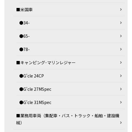
■米国車
●34-
●65-
●78-
■キャンピング･マリンレジャー
●G'cle 24CP
●G'cle 27MSpec
●G'cle 31MSpec
■業務用車両（集配車・バス・トラック・船舶・建設機
械）