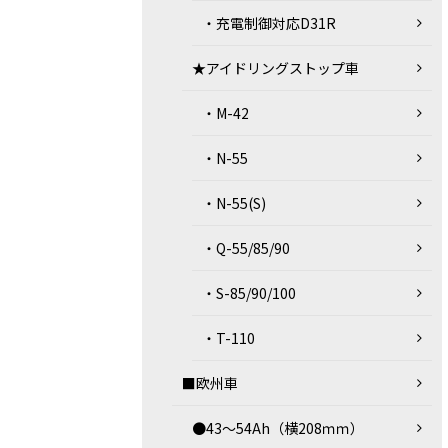
・充電制御対応D31R
★アイドリングストップ車
・M-42
・N-55
・N-55(S)
・Q-55/85/90
・S-85/90/100
・T-110
■欧州車
●43～54Ah（横208ｍｍ）