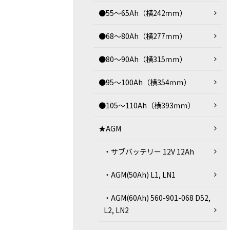
●55～65Ah（横242ｍｍ）
●68～80Ah（横277ｍｍ）
●80～90Ah（横315ｍｍ）
●95～100Ah（横354ｍｍ）
●105～110Ah（横393ｍｍ）
★AGM
・サブバッテリー 12V 12Ah
・AGM(50Ah) L1, LN1
・AGM(60Ah) 560-901-068 D52,
L2, LN2