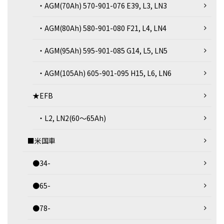
・AGM(70Ah) 570-901-076 E39, L3, LN3
・AGM(80Ah) 580-901-080 F21, L4, LN4
・AGM(95Ah) 595-901-085 G14, L5, LN5
・AGM(105Ah) 605-901-095 H15, L6, LN6
★EFB
・L2, LN2(60～65Ah)
■米国車
●34-
●65-
●78-