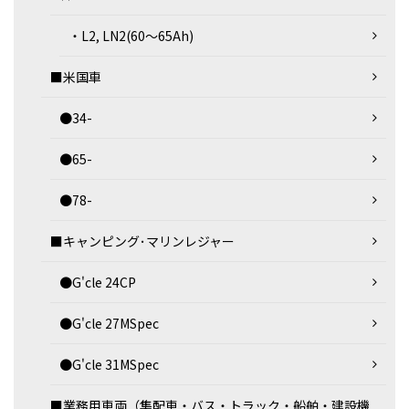
・L2, LN2(60～65Ah)
■米国車
●34-
●65-
●78-
■キャンピング･マリンレジャー
●G'cle 24CP
●G'cle 27MSpec
●G'cle 31MSpec
■業務用車両（集配車・バス・トラック・船舶・建設機