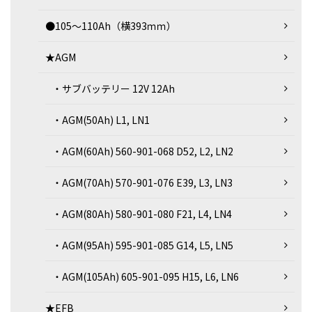
●105～110Ah（横393ｍｍ）
★AGM
・サブバッテリー 12V 12Ah
・AGM(50Ah) L1, LN1
・AGM(60Ah) 560-901-068 D52, L2, LN2
・AGM(70Ah) 570-901-076 E39, L3, LN3
・AGM(80Ah) 580-901-080 F21, L4, LN4
・AGM(95Ah) 595-901-085 G14, L5, LN5
・AGM(105Ah) 605-901-095 H15, L6, LN6
★EFB