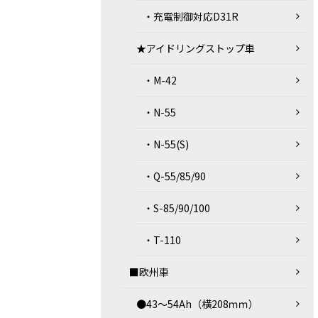
・充電制御対応D31R
★アイドリングストップ車
・M-42
・N-55
・N-55(S)
・Q-55/85/90
・S-85/90/100
・T-110
■欧州車
●43～54Ah（横208ｍｍ）