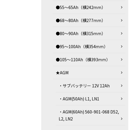
●55～65Ah（横242ｍｍ）
●68～80Ah（横277ｍｍ）
●80～90Ah（横315ｍｍ）
●95～100Ah（横354ｍｍ）
●105～110Ah（横393ｍｍ）
★AGM
・サブバッテリー 12V 12Ah
・AGM(50Ah) L1, LN1
・AGM(60Ah) 560-901-068 D52,
L2, LN2