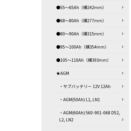
●55～65Ah（横242ｍｍ）
●68～80Ah（横277ｍｍ）
●80～90Ah（横315ｍｍ）
●95～100Ah（横354ｍｍ）
●105～110Ah（横393ｍｍ）
★AGM
・サブバッテリー 12V 12Ah
・AGM(50Ah) L1, LN1
・AGM(60Ah) 560-901-068 D52,
L2, LN2