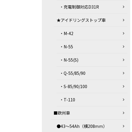
・充電制御対応D31R
★アイドリングストップ車
・M-42
・N-55
・N-55(S)
・Q-55/85/90
・S-85/90/100
・T-110
■欧州車
●43～54Ah（横208ｍｍ）