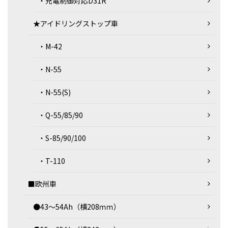
・充電制御対応D31R
★アイドリングストップ車
・M-42
・N-55
・N-55(S)
・Q-55/85/90
・S-85/90/100
・T-110
■欧州車
●43～54Ah（横208ｍｍ）