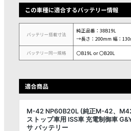
この車種に適合するバッテリー情報
純正品番：38B19L
バッテリー搭載寸法
→長さ：200mm 幅：13
〇B19L or 〇B20L
バッテリー同一規格
適合商品