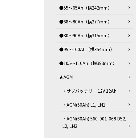
●55～65Ah（横242ｍｍ）
●68～80Ah（横277ｍｍ）
●80～90Ah（横315ｍｍ）
●95～100Ah（横354ｍｍ）
●105～110Ah（横393ｍｍ）
★AGM
・サブバッテリー 12V 12Ah
・AGM(50Ah) L1, LN1
・AGM(60Ah) 560-901-068 D52,
L2, LN2