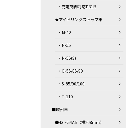
・充電制御対応D31R
★アイドリングストップ車
・M-42
・N-55
・N-55(S)
・Q-55/85/90
・S-85/90/100
・T-110
■欧州車
●43～54Ah（横208ｍｍ）