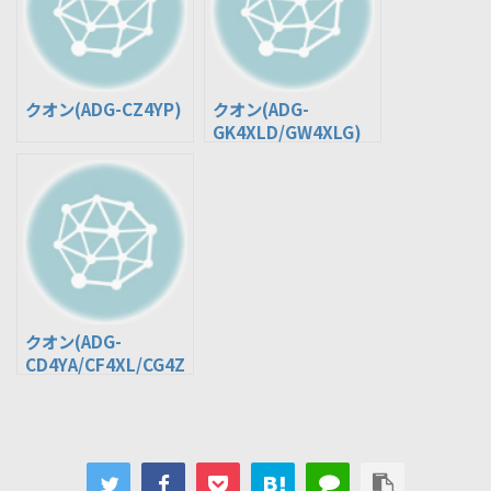
クオン(ADG-CZ4YP)
クオン(ADG-
GK4XLD/GW4XLG)
クオン(ADG-
CD4YA/CF4XL/CG4Z
E/CV4YB/CW4ZA/CX
4YL/CZ4YL/GK4XAK
/GK4XLD/GW4XLG)