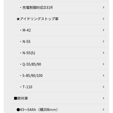
・充電制御対応D31R
★アイドリングストップ車
・M-42
・N-55
・N-55(S)
・Q-55/85/90
・S-85/90/100
・T-110
■欧州車
●43～54Ah（横208ｍｍ）