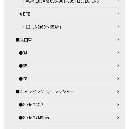
・AGM(105Ah) 605-901-095 H15, L6, LN6
★EFB
・L2, LN2(60～65Ah)
■米国車
●34-
●65-
●78-
■キャンピング･マリンレジャー
●G'cle 24CP
●G'cle 27MSpec