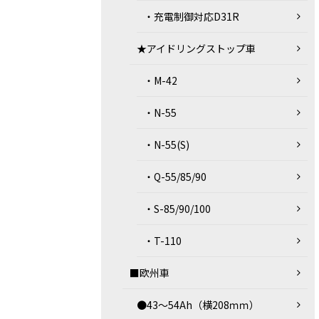
・充電制御対応D31R
★アイドリングストップ車
・M-42
・N-55
・N-55(S)
・Q-55/85/90
・S-85/90/100
・T-110
■欧州車
●43～54Ah（横208ｍｍ）