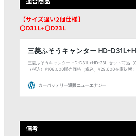
適合商品
【サイズ違い2個仕様】
〇D31L+〇D23L
備考