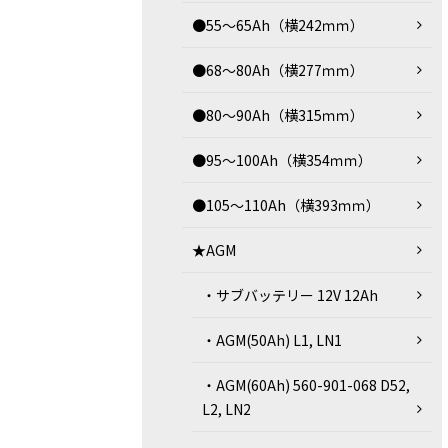
●55～65Ah（横242ｍｍ）
●68～80Ah（横277ｍｍ）
●80～90Ah（横315ｍｍ）
●95～100Ah（横354ｍｍ）
●105～110Ah（横393ｍｍ）
★AGM
・サブバッテリー 12V 12Ah
・AGM(50Ah) L1, LN1
・AGM(60Ah) 560-901-068 D52,
L2, LN2