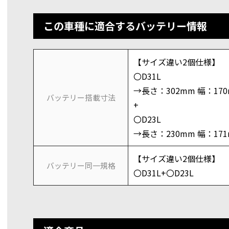
この車種に適合するバッテリー情報
【サイズ違い2個仕様】
〇D31L
→長さ：302mm 幅：17
バッテリー搭載寸法
+
〇D23L
→長さ：230mm 幅：17
【サイズ違い2個仕様】
バッテリー同一規格
〇D31L+〇D23L