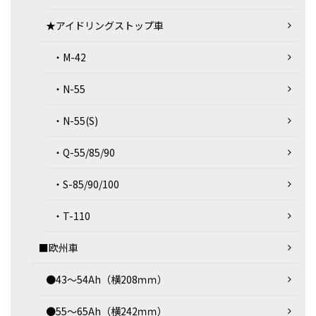
★アイドリングストップ車
・M-42
・N-55
・N-55(S)
・Q-55/85/90
・S-85/90/100
・T-110
■欧州車
●43～54Ah（横208ｍｍ）
●55～65Ah（横242ｍｍ）