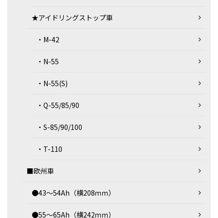
★アイドリングストップ車
・M-42
・N-55
・N-55(S)
・Q-55/85/90
・S-85/90/100
・T-110
■欧州車
●43～54Ah（横208ｍｍ）
●55～65Ah（横242ｍｍ）