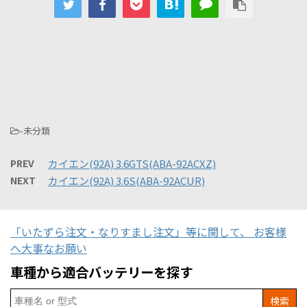
-未分類
PREV
カイエン(92A) 3.6GTS(ABA-92ACXZ)
NEXT
カイエン(92A) 3.6S(ABA-92ACUR)
「いたずら注文・なりすまし注文」等に関して、 お客様
へ大事なお願い
車種から適合バッテリーを探す
Search
for: