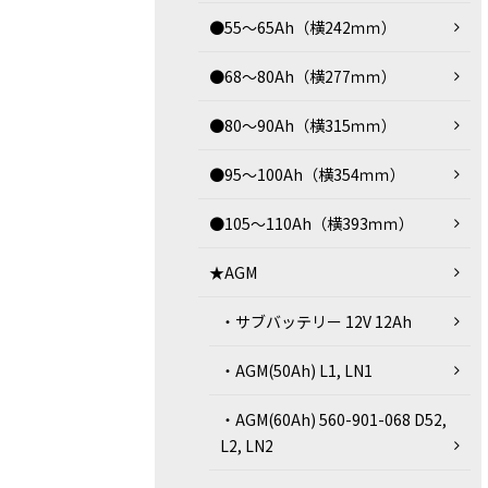
●55～65Ah（横242ｍｍ）
●68～80Ah（横277ｍｍ）
●80～90Ah（横315ｍｍ）
●95～100Ah（横354ｍｍ）
●105～110Ah（横393ｍｍ）
★AGM
・サブバッテリー 12V 12Ah
・AGM(50Ah) L1, LN1
・AGM(60Ah) 560-901-068 D52,
L2, LN2