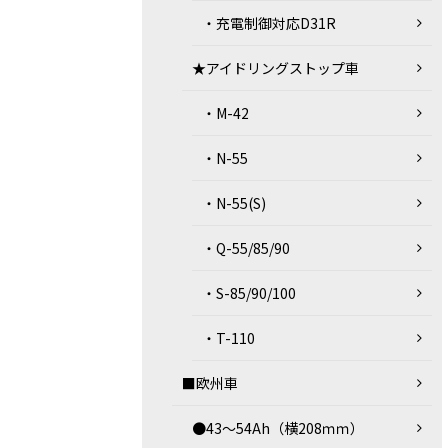
・充電制御対応D31R
★アイドリングストップ車
・M-42
・N-55
・N-55(S)
・Q-55/85/90
・S-85/90/100
・T-110
■欧州車
●43～54Ah（横208ｍｍ）