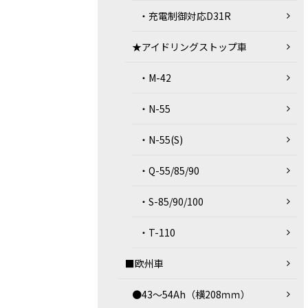
・充電制御対応D31R
★アイドリングストップ車
・M-42
・N-55
・N-55(S)
・Q-55/85/90
・S-85/90/100
・T-110
■欧州車
●43～54Ah（横208ｍｍ）