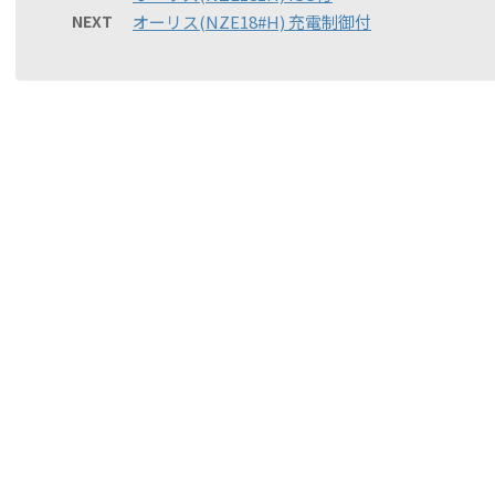
NEXT
オーリス(NZE18#H) 充電制御付