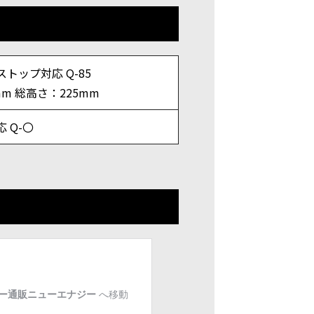
トップ対応 Q-85
mm 総高さ：225mm
 Q-〇