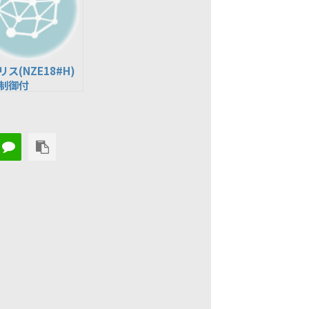
ス(NZE18#H)
制御付