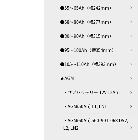
●55～65Ah（横242ｍｍ）
●68～80Ah（横277ｍｍ）
●80～90Ah（横315ｍｍ）
●95～100Ah（横354ｍｍ）
●105～110Ah（横393ｍｍ）
★AGM
・サブバッテリー 12V 12Ah
・AGM(50Ah) L1, LN1
・AGM(60Ah) 560-901-068 D52,
L2, LN2