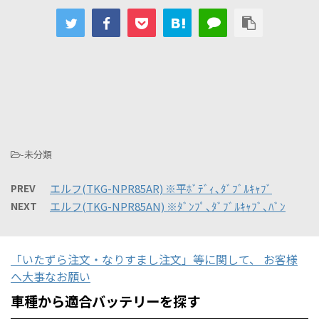
-未分類
PREV
エルフ(TKG-NPR85AR) ※平ﾎﾞﾃﾞｨ､ﾀﾞﾌﾞﾙｷｬﾌﾞ
NEXT
エルフ(TKG-NPR85AN) ※ﾀﾞﾝﾌﾟ､ﾀﾞﾌﾞﾙｷｬﾌﾞ､ﾊﾞﾝ
「いたずら注文・なりすまし注文」等に関して、 お客様
へ大事なお願い
車種から適合バッテリーを探す