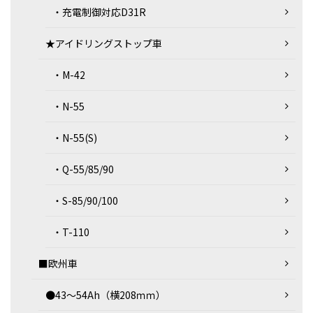
・充電制御対応D31R
★アイドリングストップ車
・M-42
・N-55
・N-55(S)
・Q-55/85/90
・S-85/90/100
・T-110
■欧州車
●43～54Ah（横208ｍｍ）