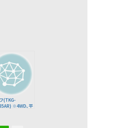
(TKG-
85AR) ※4WD､平
ｨ