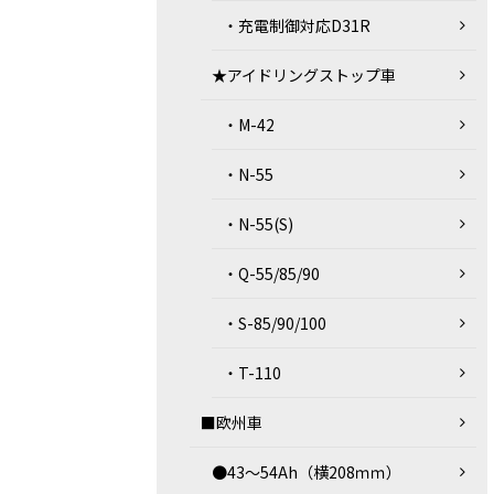
・充電制御対応D31R
★アイドリングストップ車
・M-42
・N-55
・N-55(S)
・Q-55/85/90
・S-85/90/100
・T-110
■欧州車
●43～54Ah（横208ｍｍ）