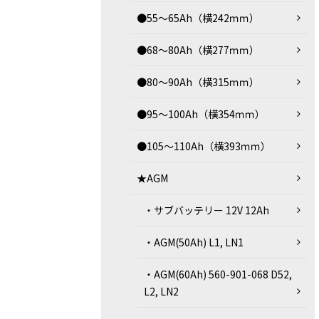
●55～65Ah（横242ｍｍ）
●68～80Ah（横277ｍｍ）
●80～90Ah（横315ｍｍ）
●95～100Ah（横354ｍｍ）
●105～110Ah（横393ｍｍ）
★AGM
・サブバッテリー 12V 12Ah
・AGM(50Ah) L1, LN1
・AGM(60Ah) 560-901-068 D52,
L2, LN2