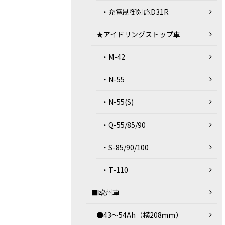
・充電制御対応D31R
★アイドリングストップ車
・M-42
・N-55
・N-55(S)
・Q-55/85/90
・S-85/90/100
・T-110
■欧州車
●43～54Ah（横208ｍｍ）