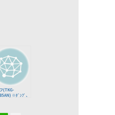
(TKG-
85AN) ※ﾀﾞﾝﾌﾟ､
ﾙｷｬﾌﾞ､ﾊﾞﾝ