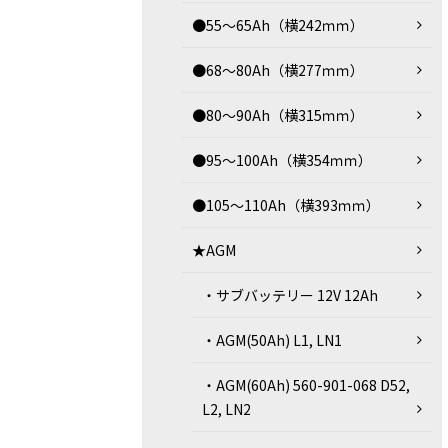
●55～65Ah（横242ｍｍ）
●68～80Ah（横277ｍｍ）
●80～90Ah（横315ｍｍ）
●95～100Ah（横354ｍｍ）
●105～110Ah（横393ｍｍ）
★AGM
・サブバッテリー 12V 12Ah
・AGM(50Ah) L1, LN1
・AGM(60Ah) 560-901-068 D52,
L2, LN2