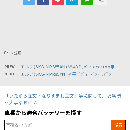
-未分類
PREV
エルフ(SKG-NPS85AN) ※4WD､ﾊﾞﾝ､ecostop車
NEXT
エルフ(SKG-NPR85YN) ※平ﾎﾞﾃﾞｨ､ﾀﾞﾝﾌﾟ､ﾊﾞﾝ
「いたずら注文・なりすまし注文」等に関して、 お客様
へ大事なお願い
車種から適合バッテリーを探す
Search
for: