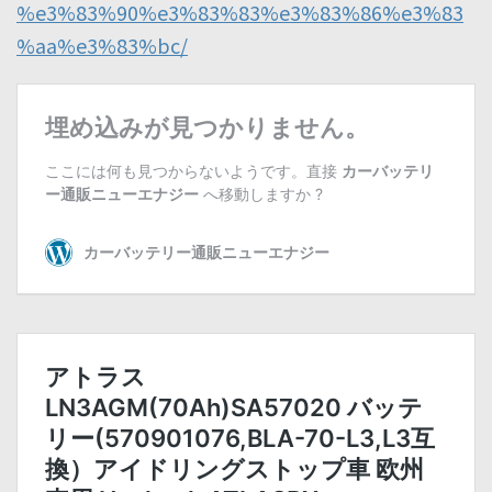
%e3%83%90%e3%83%83%e3%83%86%e3%83
%aa%e3%83%bc/