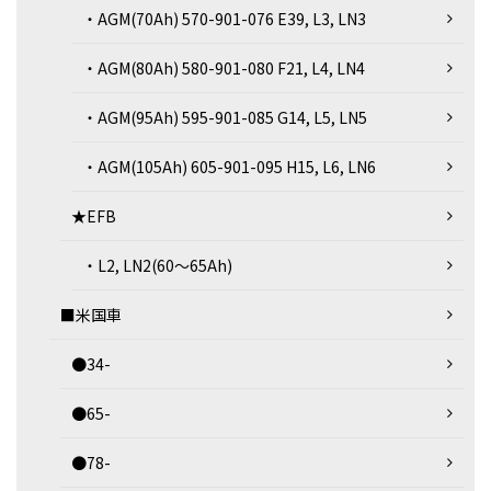
・AGM(70Ah) 570-901-076 E39, L3, LN3
・AGM(80Ah) 580-901-080 F21, L4, LN4
・AGM(95Ah) 595-901-085 G14, L5, LN5
・AGM(105Ah) 605-901-095 H15, L6, LN6
★EFB
・L2, LN2(60～65Ah)
■米国車
●34-
●65-
●78-