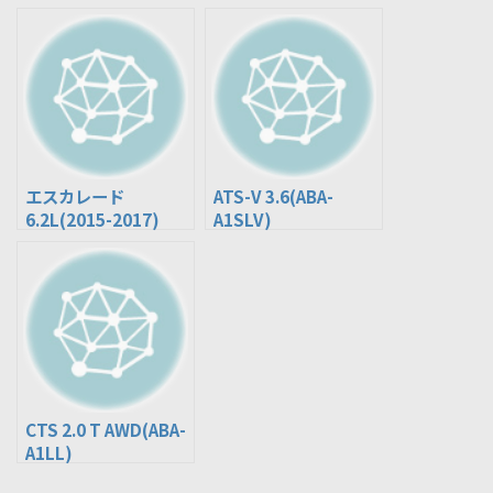
エスカレード
ATS-V 3.6(ABA-
6.2L(2015-2017)
A1SLV)
CTS 2.0 T AWD(ABA-
A1LL)