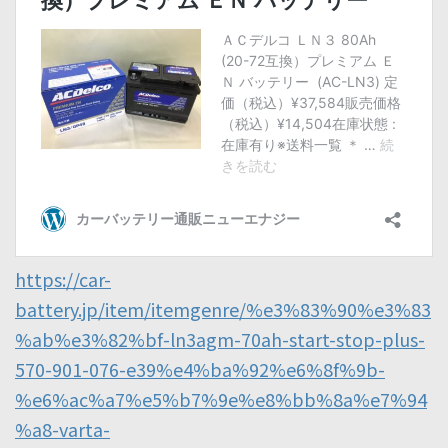
https://car-
battery.jp/item/itemgenre/%e3%83%90%e3%83
%ab%e3%82%bf-ln3agm-70ah-start-stop-plus-
570-901-076-e39%e4%ba%92%e6%8f%9b-
%e6%ac%a7%e5%b7%9e%e8%bb%8a%e7%94
%a8-varta-