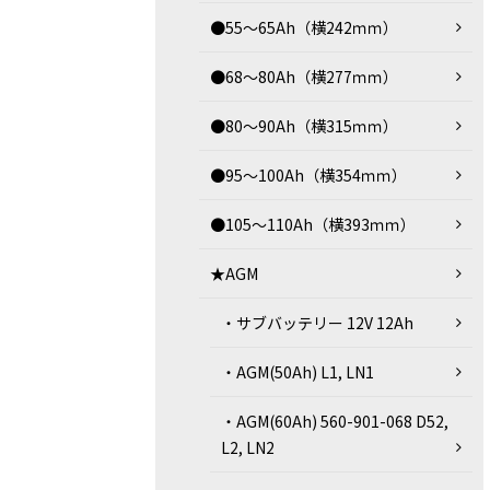
●55～65Ah（横242ｍｍ）
●68～80Ah（横277ｍｍ）
●80～90Ah（横315ｍｍ）
●95～100Ah（横354ｍｍ）
●105～110Ah（横393ｍｍ）
★AGM
・サブバッテリー 12V 12Ah
・AGM(50Ah) L1, LN1
・AGM(60Ah) 560-901-068 D52,
L2, LN2