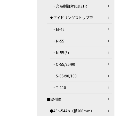
・充電制御対応D31R
★アイドリングストップ車
・M-42
・N-55
・N-55(S)
・Q-55/85/90
・S-85/90/100
・T-110
■欧州車
●43～54Ah（横208ｍｍ）