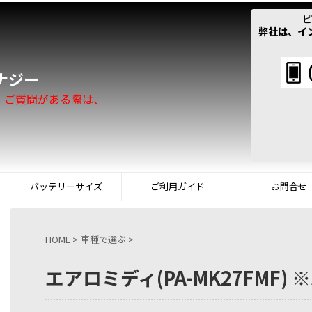
ピ
弊社は、イ
！
ナジー
。ご質問がある際は、
バッテリーサイズ
ご利用ガイド
お問合せ
HOME
>
車種で選ぶ
>
エアロミディ(PA-MK27FMF) ※ﾉﾝ