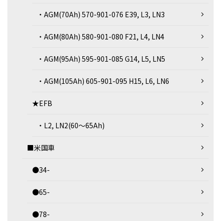
・AGM(70Ah) 570-901-076 E39, L3, LN3
・AGM(80Ah) 580-901-080 F21, L4, LN4
・AGM(95Ah) 595-901-085 G14, L5, LN5
・AGM(105Ah) 605-901-095 H15, L6, LN6
★EFB
・L2, LN2(60～65Ah)
■米国車
●34-
●65-
●78-