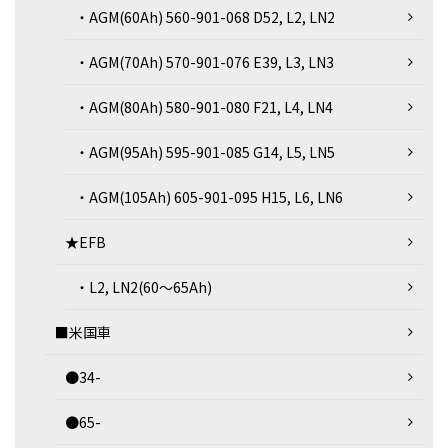
・AGM(60Ah) 560-901-068 D52, L2, LN2
・AGM(70Ah) 570-901-076 E39, L3, LN3
・AGM(80Ah) 580-901-080 F21, L4, LN4
・AGM(95Ah) 595-901-085 G14, L5, LN5
・AGM(105Ah) 605-901-095 H15, L6, LN6
★EFB
・L2, LN2(60～65Ah)
■米国車
●34-
●65-