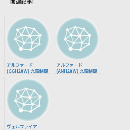
関連記事:
アルファード
アルファード
(GGH2#W) 充電制御
(ANH2#W) 充電制御
付 ※7人乗り, S・Lパ
付 ※8人乗り
ッケージ
ヴェルファイア