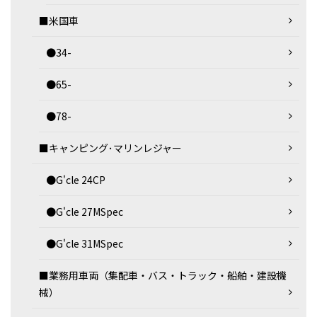
■米国車
●34-
●65-
●78-
■キャンピング･マリンレジャー
●G'cle 24CP
●G'cle 27MSpec
●G'cle 31MSpec
■業務用車両（集配車・バス・トラック・船舶・建設機
械）