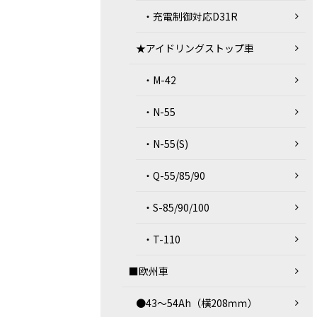
・充電制御対応D31R
★アイドリングストップ車
・M-42
・N-55
・N-55(S)
・Q-55/85/90
・S-85/90/100
・T-110
■欧州車
●43～54Ah（横208ｍｍ）