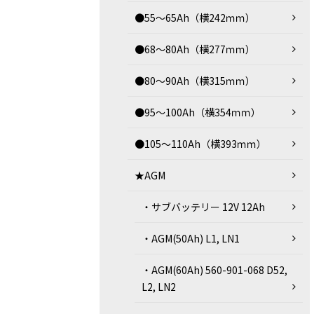
●55～65Ah（横242ｍｍ）
●68～80Ah（横277ｍｍ）
●80～90Ah（横315ｍｍ）
●95～100Ah（横354ｍｍ）
●105～110Ah（横393ｍｍ）
★AGM
・サブバッテリー 12V 12Ah
・AGM(50Ah) L1, LN1
・AGM(60Ah) 560-901-068 D52,
L2, LN2