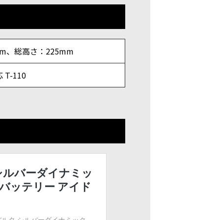
mm、総高さ：225mm
T-110